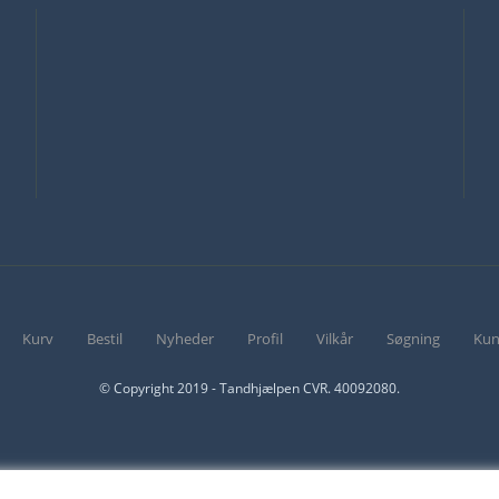
Kurv
Bestil
Nyheder
Profil
Vilkår
Søgning
Kun
© Copyright 2019 - Tandhjælpen CVR. 40092080.