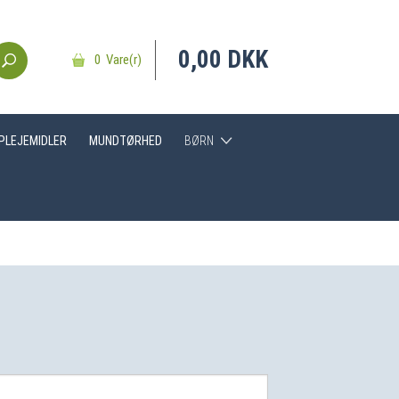
0,00 DKK
0 Vare(r)
DPLEJEMIDLER
MUNDTØRHED
BØRN
Hjælpemidler
Tandbørster
Tandpasta