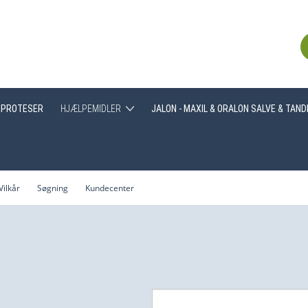
PROTESER
HJÆLPEMIDLER
JALON - MAXIL & ORALON SALVE & TAN
Greb
Hjælpemidler generelt
Vilkår
Søgning
Kundecenter
Træning af tyggemuskulatur