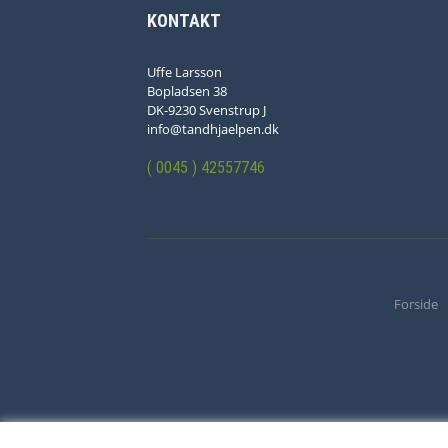
KONTAKT
Uffe Larsson
Bopladsen 38
DK-9230 Svenstrup J
info@tandhjaelpen.dk
( 0045 ) 42557746
Forside