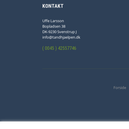
KONTAKT
Uffe Larsson
Bopladsen 38
DK-9230 Svenstrup J
info@tandhjaelpen.dk
( 0045 ) 42557746
Forside