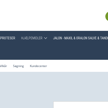
PROTESER
HJÆLPEMIDLER
JALON - MAXIL & ORALON SALVE & TAN
Greb
Hjælpemidler generelt
Vilkår
Søgning
Kundecenter
Træning af tyggemuskulatur