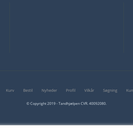
Kurv
Bestil
Nyheder
Profil
Vilkår
Søgning
Kun
© Copyright 2019 - Tandhjælpen CVR. 40092080.