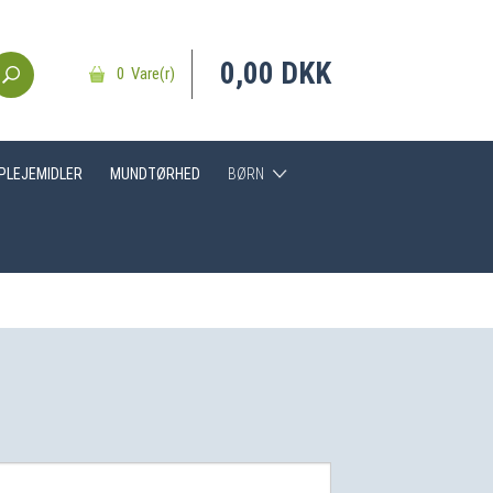
0,00 DKK
0 Vare(r)
DPLEJEMIDLER
MUNDTØRHED
BØRN
Hjælpemidler
Tandbørster
Tandpasta