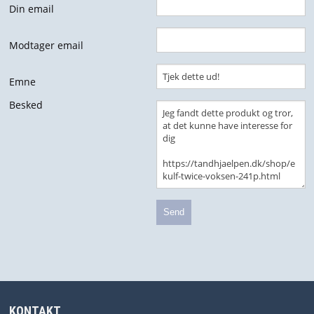
Din email
HJÆLPEMIDLER
Modtager email
JALON - MAXIL & ORALON SALVE & TANDPLEJEMIDLER
Emne
MUNDTØRHED
Besked
BØRN
MUND SWAPS
UDSALG
FORSIDE
KURV
BESTIL
KONTAKT