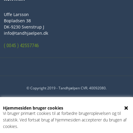
NYHEDER
Uffe Larsson
PROFIL
Bopladsen 38
DK-9230 Svenstrup J
VILKÅR
info@tandhjaelpen.dk
SØGNING
( 0045 ) 42557746
KUNDECENTER
© Copyright 2019 - Tandhjælpen CVR. 40092080.
Hjemmesiden bruger cookies
Vi bruger primært cookies til at forbedre brugeroplevelsen og til
statistik. Ved fortsat brug af hjemmesiden accepterer du brugen af
cookies.