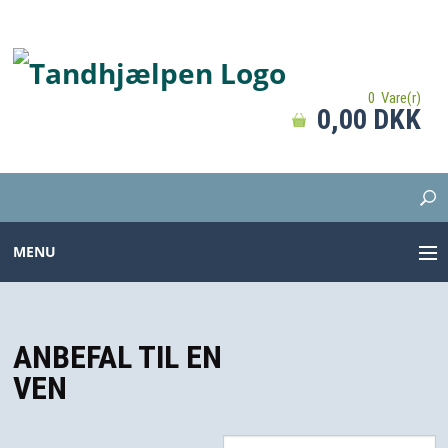
0 Vare(r)
0,00 DKK
MENU
TANDBØRSTER
ANBEFAL TIL EN
TANDPASTA
VEN
MELLEMRUM
PROTESER