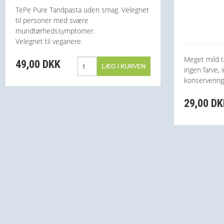
TePe Pure Tandpasta uden smag. Velegnet
til personer med svære
mundtørhedssymptomer.
Velegnet til veganere.
Meget mild t
49,00 DKK
ingen farve,
konservering
29,00 D