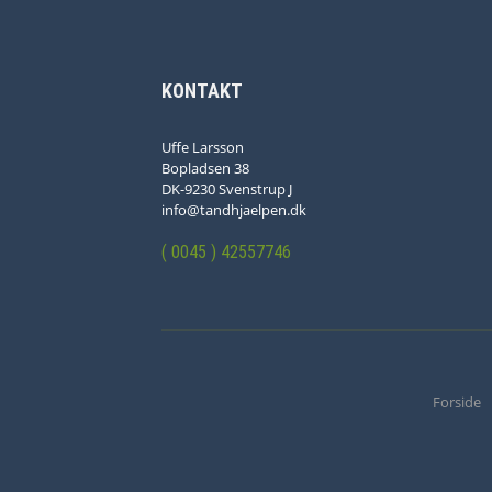
KONTAKT
Uffe Larsson
Bopladsen 38
DK-9230 Svenstrup J
info@tandhjaelpen.dk
( 0045 ) 42557746
Forside