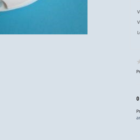
V
V
L
P
0
P
a