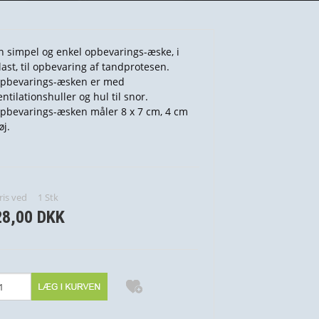
n simpel og enkel opbevarings-æske, i
last, til opbevaring af tandprotesen.
pbevarings-æsken er med
entilationshuller og hul til snor.
pbevarings-æsken måler 8 x 7 cm, 4 cm
øj.
ris ved
1
Stk
28,00 DKK