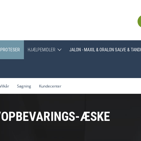
PROTESER
HJÆLPEMIDLER
JALON - MAXIL & ORALON SALVE & TAN
Greb
Hjælpemidler generelt
Vilkår
Søgning
Kundecenter
Træning af tyggemuskulatur
/OPBEVARINGS-ÆSKE