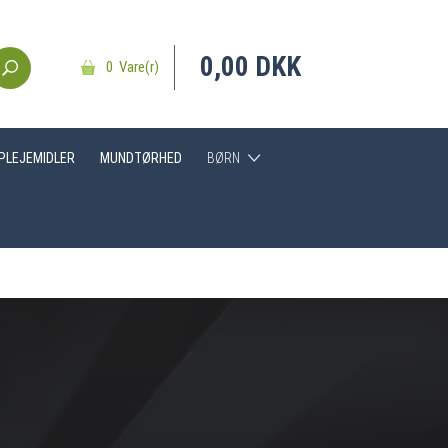
0,00 DKK
0 Vare(r)
DPLEJEMIDLER
MUNDTØRHED
BØRN
Hjælpemidler
Tandbørster
Tandpasta