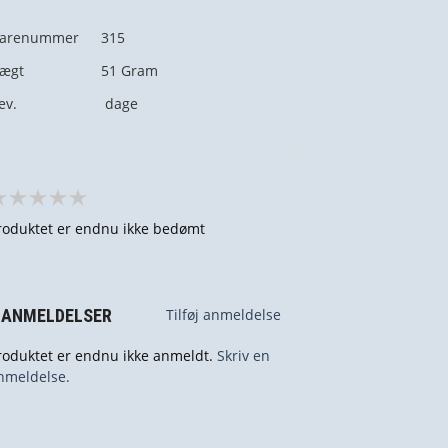
arenummer
315
ægt
51
Gram
ev.
dage
roduktet er endnu ikke bedømt
 ANMELDELSER
Tilføj anmeldelse
roduktet er endnu ikke anmeldt.
Skriv en
nmeldelse.