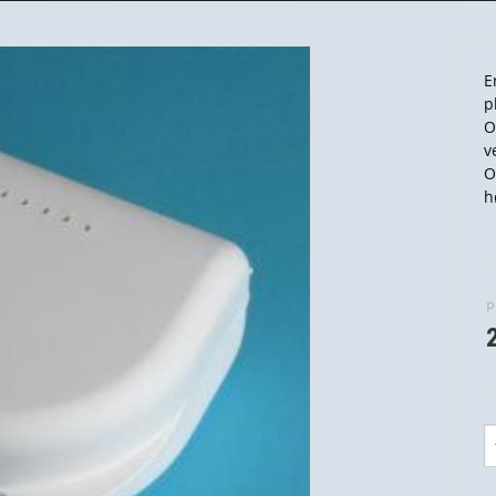
E
p
O
v
O
h
P