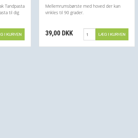
ak Tandpasta
Mellemrumsbørste med hoved der kan
ta til dig
vinkles til 90 grader.
39,00 DKK