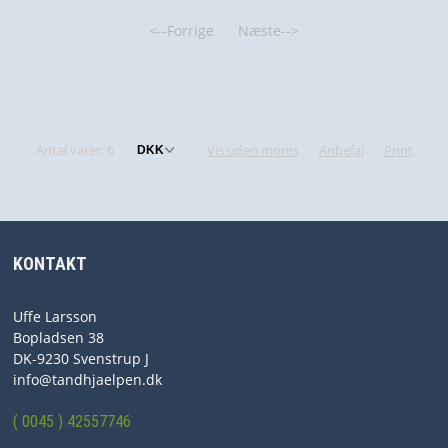
<--Forrige
Næste-->
Antal varer: 6
Vis uden moms
Anbefal
Print
KONTAKT
Uffe Larsson
Bopladsen 38
DK-9230 Svenstrup J
info@tandhjaelpen.dk
( 0045 ) 42557746