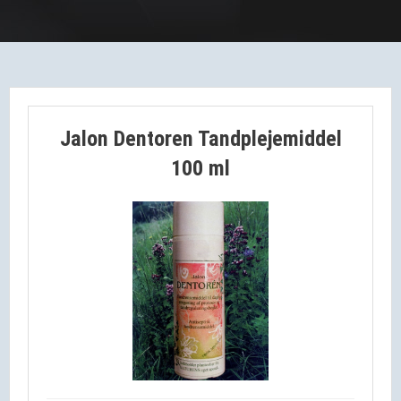
HJÆLPEMIDLER
JALON - MAXIL & ORALON SALVE & TANDPLEJEMIDLER
MUNDTØRHED
Jalon Dentoren Tandplejemiddel
BØRN
100 ml
MUND SWAPS
UDSALG
FORSIDE
KURV
BESTIL