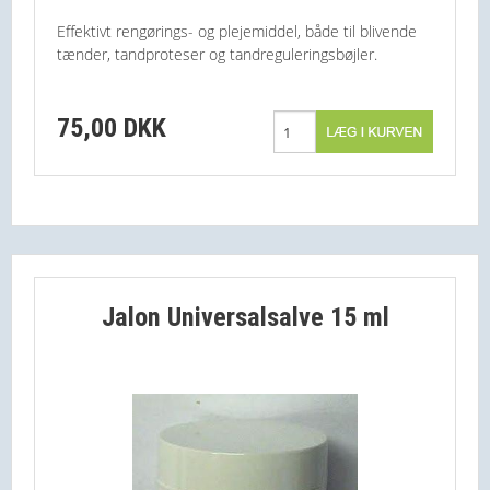
NYHEDER
Effektivt rengørings- og plejemiddel, både til blivende
tænder, tandproteser og tandreguleringsbøjler.
PROFIL
VILKÅR
75,00 DKK
SØGNING
KUNDECENTER
Jalon Universalsalve 15 ml