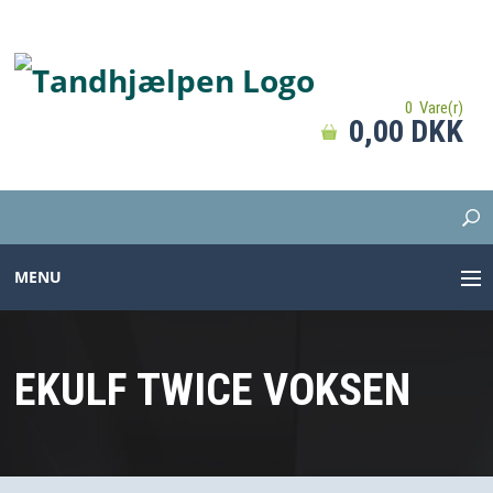
0 Vare(r)
0,00 DKK
MENU
TANDBØRSTER
EKULF TWICE VOKSEN
TANDPASTA
MELLEMRUM
PROTESER