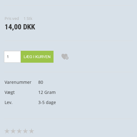
NYHEDER
PROFIL
Pris ved
1
Stk
14,00 DKK
VILKÅR
SØGNING
KUNDECENTER
Varenummer
80
Vægt
12
Gram
Lev.
3-5 dage