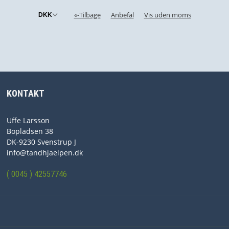
«-Tilbage
Anbefal
Vis uden moms
KONTAKT
Uffe Larsson
Bopladsen 38
DK-9230 Svenstrup J
info@tandhjaelpen.dk
( 0045 ) 42557746