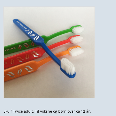
HJÆLPEMIDLER
JALON - MAXIL & ORALON SALVE & TANDPLEJEMIDLER
MUNDTØRHED
BØRN
MUND SWAPS
UDSALG
FORSIDE
KURV
BESTIL
Ekulf Twice adult. Til voksne og børn over ca 12 år.