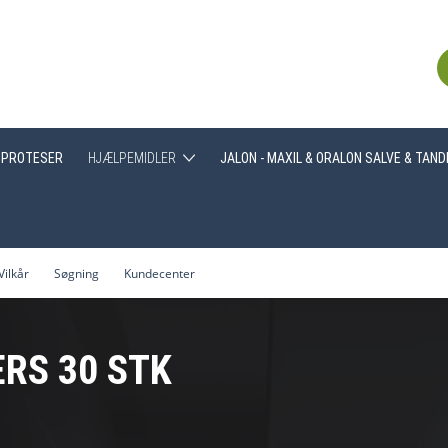
PROTESER
HJÆLPEMIDLER
JALON - MAXIL & ORALON SALVE & TAN
Greb
Hjælpemidler generelt
Vilkår
Søgning
Kundecenter
Træning af tyggemuskulatur
RS 30 STK