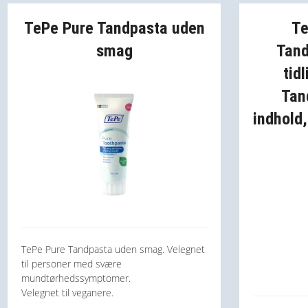
TePe Pure Tandpasta uden
Te
smag
Tand
tid
Tan
indhold
TePe Pure Tandpasta uden smag. Velegnet
til personer med svære
mundtørhedssymptomer.
Velegnet til veganere.