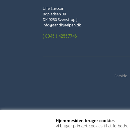
Uffe Larsson
Bopladsen 38
DK-9230 Svenstrup J
info@tandhjaelpen.dk
( 0045 ) 42557746
Forside
Hjemmesiden bruger cookies
Vi bruger primært cookies til at forbedre