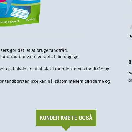
P
rs gør det let at bruge tandtråd.
tandtråd bør være en del af din daglige
0
ner ca. halvdelen af al plak i munden, mens tandtråd og
P
a
hvor tandbørsten ikke kan nå, såsom mellem tænderne og
KUNDER KØBTE OGSÅ