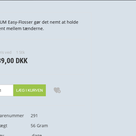
UM Easy-Flosser gør det nemt at holde
ent mellem tænderne.
ris ved
1
Stk
39,00 DKK
arenummer
291
ægt
56
Gram
ev.
dage