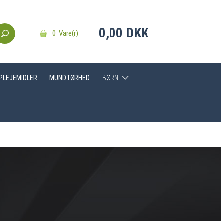
0,00 DKK
0 Vare(r)
DPLEJEMIDLER
MUNDTØRHED
BØRN
Hjælpemidler
Tandbørster
Tandpasta