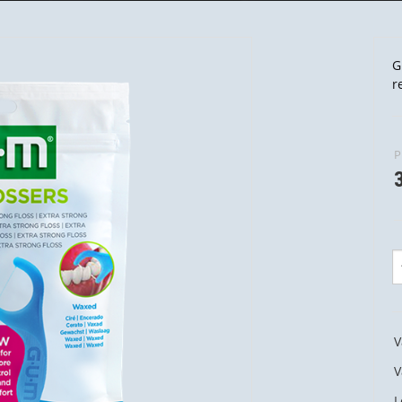
G
r
P
V
V
L