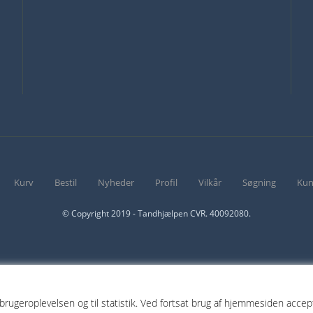
Kurv
Bestil
Nyheder
Profil
Vilkår
Søgning
Kun
© Copyright 2019 - Tandhjælpen CVR. 40092080.
 brugeroplevelsen og til statistik. Ved fortsat brug af hjemmesiden acce