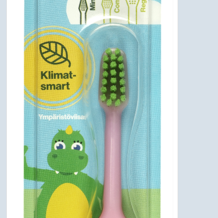
NYHEDER
PROFIL
VILKÅR
SØGNING
KUNDECENTER