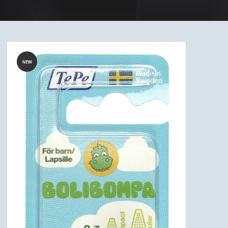
HJÆLPEMIDLER
JALON - MAXIL & ORALON SALVE & TANDPLEJEMIDLER
MUNDTØRHED
BØRN
MUND SWAPS
UDSALG
FORSIDE
KURV
BESTIL