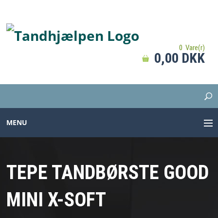
0 Vare(r)
0,00 DKK
MENU
TANDBØRSTER
TEPE TANDBØRSTE GOOD
TANDPASTA
MINI X-SOFT
MELLEMRUM
PROTESER