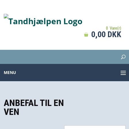
0 Vare(r)
0,00 DKK
MENU
TANDBØRSTER
ANBEFAL TIL EN
TANDPASTA
VEN
MELLEMRUM
PROTESER