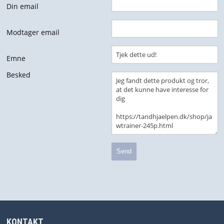
Din email
HJÆLPEMIDLER
Modtager email
JALON - MAXIL & ORALON SALVE & TANDPLEJEMIDLER
Emne
MUNDTØRHED
Besked
BØRN
MUND SWAPS
UDSALG
FORSIDE
KURV
BESTIL
KONTAKT