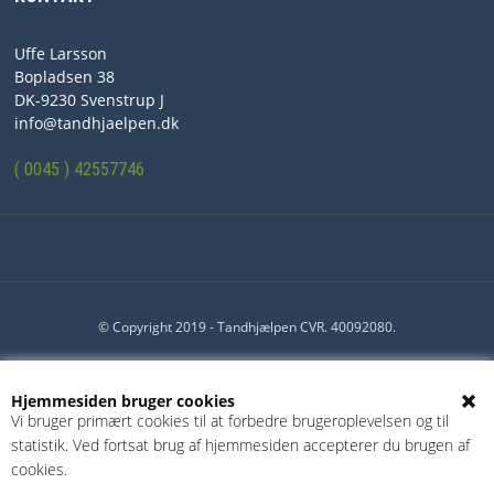
NYHEDER
Uffe Larsson
PROFIL
Bopladsen 38
DK-9230 Svenstrup J
VILKÅR
info@tandhjaelpen.dk
SØGNING
( 0045 ) 42557746
KUNDECENTER
© Copyright 2019 - Tandhjælpen CVR. 40092080.
Hjemmesiden bruger cookies
Vi bruger primært cookies til at forbedre brugeroplevelsen og til
statistik. Ved fortsat brug af hjemmesiden accepterer du brugen af
cookies.