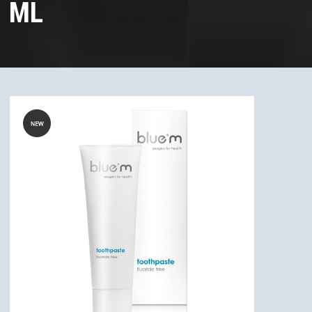
ML
HJÆLPEMIDLER
JALON - MAXIL & ORALON SALVE & TANDPLEJEMIDLER
MUNDTØRHED
BØRN
MUND SWAPS
UDSALG
FORSIDE
KURV
BESTIL