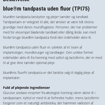
blue®m tandpasta uden fluor (TPI75)
blue®m tandpasta beskytter og plejer tænder og tandkød.
Tandpastaen er velegnet til alle, der ønsker at være lidt ekstra
grundige med deres mundhygiejne. Personer, der har problemer
med for eksempel blødende tandkød eller dårlig ånde, kan med
fordel bruge blue®m tandpasta fordi den indeholder aktiv ilt.
blue®m tandpasta uden fluor er udviklet af et team af
implantologer, mundkirurger og tandlæger. Den unikke formel
indeholder aktiv ilt fra honning med xylitol og lactoferrin, der er med
til at give dine tænder optimal pleje.
blue®ms fluorfri tandpasta er det bedste valg til daglig pleje af
implantater.
Fuld af plejende ingredienser
Glucose oxidase enzymer fra økologisk honning sikrer aktivt ilt i
tandpastaen. Xylitol er med til at forhindre huller, mens lactoferrin
fungerer som et naturligt antibiotika, der hæmmer væksten af