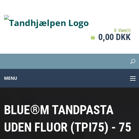
0 Vare(r)
0,00 DKK
MENU
TANDBØRSTER
BLUE®M TANDPASTA
TANDPASTA
UDEN FLUOR (TPI75) - 75
MELLEMRUM
PROTESER