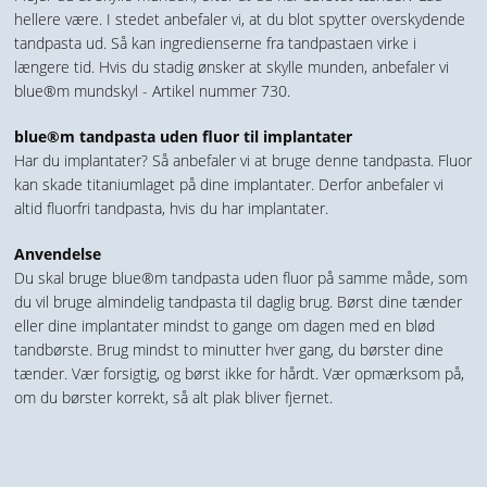
hellere være. I stedet anbefaler vi, at du blot spytter overskydende
tandpasta ud. Så kan ingredienserne fra tandpastaen virke i
længere tid. Hvis du stadig ønsker at skylle munden, anbefaler vi
blue®m mundskyl - Artikel nummer 730.
blue®m tandpasta uden fluor til implantater
Har du implantater? Så anbefaler vi at bruge denne tandpasta. Fluor
kan skade titaniumlaget på dine implantater. Derfor anbefaler vi
altid fluorfri tandpasta, hvis du har implantater.
Anvendelse
Du skal bruge blue®m tandpasta uden fluor på samme måde, som
du vil bruge almindelig tandpasta til daglig brug. Børst dine tænder
eller dine implantater mindst to gange om dagen med en blød
tandbørste. Brug mindst to minutter hver gang, du børster dine
tænder. Vær forsigtig, og børst ikke for hårdt. Vær opmærksom på,
om du børster korrekt, så alt plak bliver fjernet.