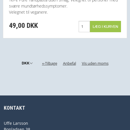
svære mundtørhedssymptomer.
Velegnet til veganere.
49,00 DKK
«-Tilbage
Anbefal
Vis uden moms
KONTAKT
Uffe Larsson
Bopladsen 38