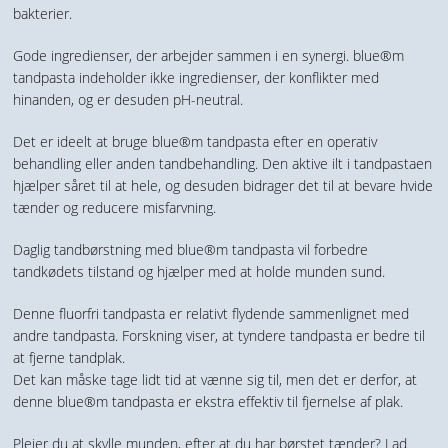
bakterier.
Gode ingredienser, der arbejder sammen i en synergi. blue®m
tandpasta indeholder ikke ingredienser, der konflikter med
hinanden, og er desuden pH-neutral.
Det er ideelt at bruge blue®m tandpasta efter en operativ
behandling eller anden tandbehandling. Den aktive ilt i tandpastaen
hjælper såret til at hele, og desuden bidrager det til at bevare hvide
tænder og reducere misfarvning.
Daglig tandbørstning med blue®m tandpasta vil forbedre
tandkødets tilstand og hjælper med at holde munden sund.
Denne fluorfri tandpasta er relativt flydende sammenlignet med
andre tandpasta. Forskning viser, at tyndere tandpasta er bedre til
at fjerne tandplak.
Det kan måske tage lidt tid at vænne sig til, men det er derfor, at
denne blue®m tandpasta er ekstra effektiv til fjernelse af plak.
Plejer du at skylle munden, efter at du har børstet tænder? Lad