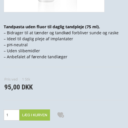
NYHEDER
PROFIL
Tandpasta uden fluor til daglig tandpleje (75 ml).
VILKÅR
– Bidrager til at tænder og tandkød forbliver sunde og raske
– Ideel til daglig pleje af implantater
SØGNING
– pH-neutral
– Uden slibemidler
KUNDECENTER
– Anbefalet af førende tandlæger
Pris ved
1
Stk
95,00 DKK