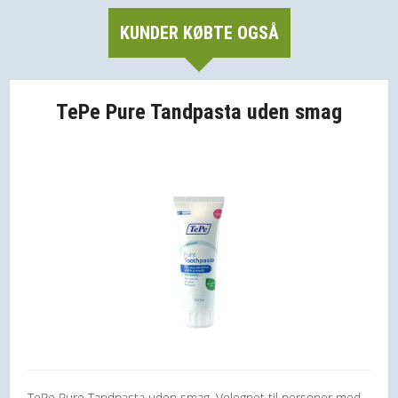
KUNDER KØBTE OGSÅ
TePe Pure Tandpasta uden smag
TePe Pure Tandpasta uden smag. Velegnet til personer med