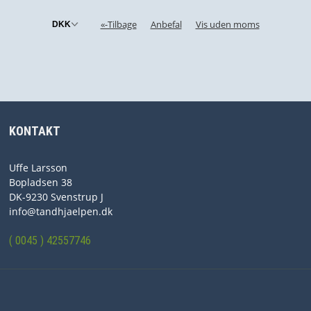
«-Tilbage
Anbefal
Vis uden moms
KONTAKT
Uffe Larsson
Bopladsen 38
DK-9230 Svenstrup J
info@tandhjaelpen.dk
( 0045 ) 42557746