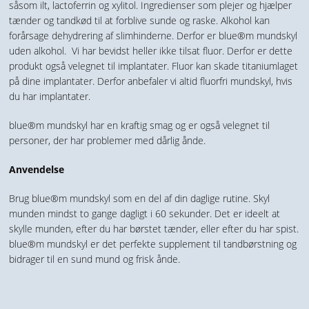
såsom ilt, lactoferrin og xylitol. Ingredienser som plejer og hjælper
tænder og tandkød til at forblive sunde og raske. Alkohol kan
forårsage dehydrering af slimhinderne. Derfor er blue®m mundskyl
uden alkohol. Vi har bevidst heller ikke tilsat fluor. Derfor er dette
produkt også velegnet til implantater. Fluor kan skade titaniumlaget
på dine implantater. Derfor anbefaler vi altid fluorfri mundskyl, hvis
du har implantater.
blue®m mundskyl har en kraftig smag og er også velegnet til
personer, der har problemer med dårlig ånde.
Anvendelse
Brug blue®m mundskyl som en del af din daglige rutine. Skyl
munden mindst to gange dagligt i 60 sekunder. Det er ideelt at
skylle munden, efter du har børstet tænder, eller efter du har spist.
blue®m mundskyl er det perfekte supplement til tandbørstning og
bidrager til en sund mund og frisk ånde.