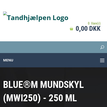
0 Vare(r)
0,00 DKK
MENU
TANDBØRSTER
BLUE®M MUNDSKYL
TANDPASTA
(MWI250) - 250 ML
MELLEMRUM
PROTESER