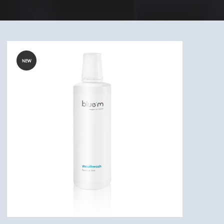
HJÆLPEMIDLER
JALON - MAXIL & ORALON SALVE & TANDPLEJEMIDLER
MUNDTØRHED
BØRN
MUND SWAPS
UDSALG
FORSIDE
KURV
BESTIL