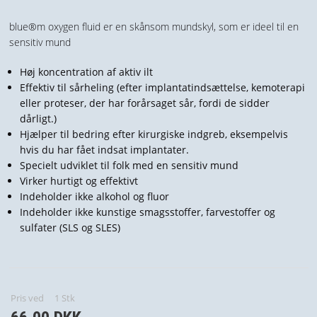
NYHEDER
blue®m oxygen fluid er en skånsom mundskyl, som er ideel til en
PROFIL
sensitiv mund
Høj koncentration af aktiv ilt
VILKÅR
Effektiv til sårheling (efter implantatindsættelse, kemoterapi
eller proteser, der har forårsaget sår, fordi de sidder
SØGNING
dårligt.)
Hjælper til bedring efter kirurgiske indgreb, eksempelvis
KUNDECENTER
hvis du har fået indsat implantater.
Specielt udviklet til folk med en sensitiv mund
Virker hurtigt og effektivt
Indeholder ikke alkohol og fluor
Indeholder ikke kunstige smagsstoffer, farvestoffer og
sulfater (SLS og SLES)
Pris ved
1
Stk