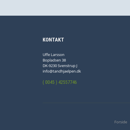
KONTAKT
Uffe Larsson
Bopladsen 38
DK-9230 Svenstrup J
info@tandhjaelpen.dk
( 0045 ) 42557746
Forside