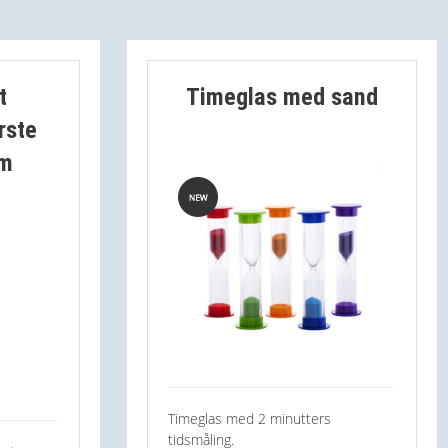
t
Timeglas med sand
rste
mm
Timeglas med 2 minutters
tidsmåling.