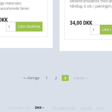
Mellemrumsbørste med la
ge materialer.
håndtag. 6 stk. i pakningen.
 assorterede farver.
 DKK
34,00 DKK
<--Forrige
1
2
3
Næste-->
Antal varer: 28
Vis uden moms
Anbefal
Print