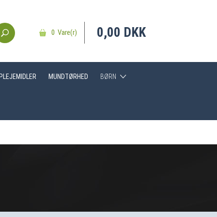
0,00 DKK
0 Vare(r)
DPLEJEMIDLER
MUNDTØRHED
BØRN
Hjælpemidler
Tandbørster
Tandpasta