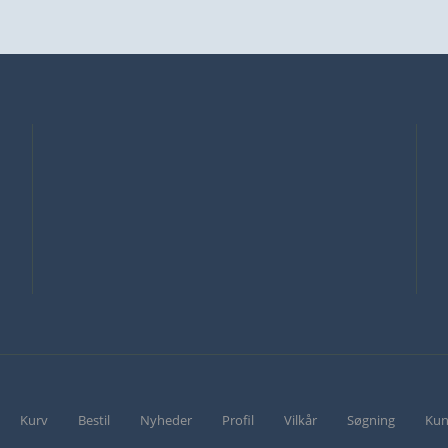
Kurv
Bestil
Nyheder
Profil
Vilkår
Søgning
Kun