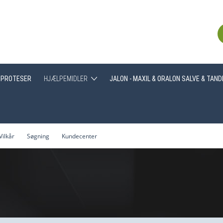
PROTESER
HJÆLPEMIDLER
JALON - MAXIL & ORALON SALVE & TAN
Greb
Hjælpemidler generelt
Vilkår
Søgning
Kundecenter
Træning af tyggemuskulatur